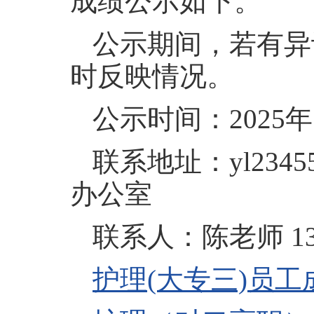
成绩公示如下。
公示期间，若有异
时反映情况。
公示时间：2025年1
联系地址：yl234
办公室
联系人：陈老师 1355
护理(大专三)员工