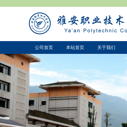
公司首页
本站首页
关于我们