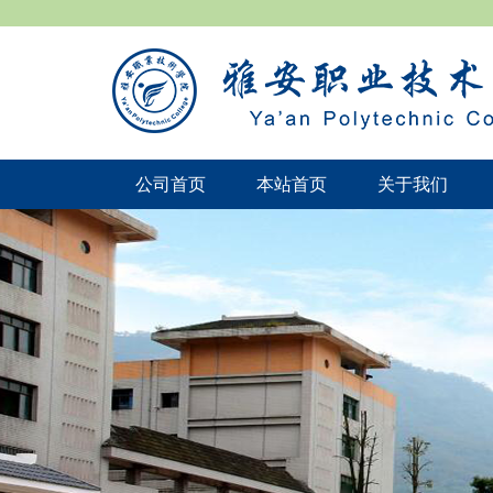
公司首页
本站首页
关于我们