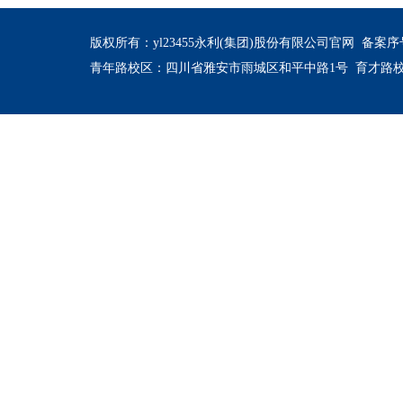
版权所有：yl23455永利(集团)股份有限公司官网
备案序号
青年路校区：四川省雅安市雨城区和平中路1号 育才路