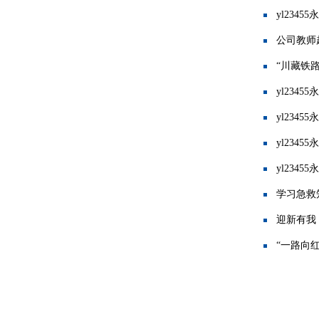
yl234
公司教师
“川藏铁
yl234
yl23
yl23
yl234
学习急救
迎新有我
“一路向红