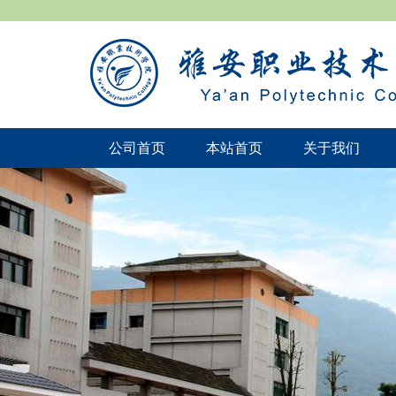
公司首页
本站首页
关于我们