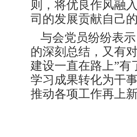
则，将优良作风融
司的发展贡献自己
与会党员纷纷表示
的深刻总结，又有对
建设一直在路上”有
学习成果转化为干
推动各项工作再上