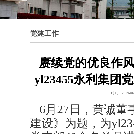
党建工作
赓续党的优良作风
yl23455永利
时间：2025-06-
6月27日，黄诚
建设》为题，为yl2