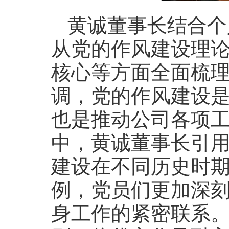
黄诚董事长结合个
从党的作风建设理
核心等方面全面梳
调，党的作风建设
也是推动公司各项
中，黄诚董事长引
建设在不同历史时
例，党员们更加深
身工作的紧密联系