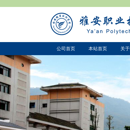
公司首页
本站首页
关于