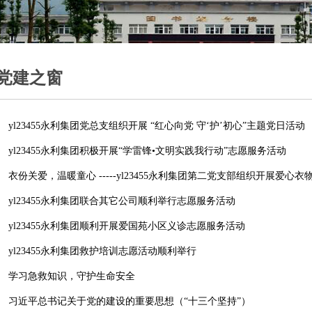
党建之窗
yl23455永利集团党总支组织开展 “红心向党 守‘护’初心”主题党日活动
yl23455永利集团积极开展“学雷锋•文明实践我行动”志愿服务活动
衣份关爱，温暖童心 -----yl23455永利集团第二党支部组织开展爱心衣
yl23455永利集团联合其它公司顺利举行志愿服务活动
yl23455永利集团顺利开展爱国苑小区义诊志愿服务活动
yl23455永利集团救护培训志愿活动顺利举行
学习急救知识，守护生命安全
习近平总书记关于党的建设的重要思想（“十三个坚持”）