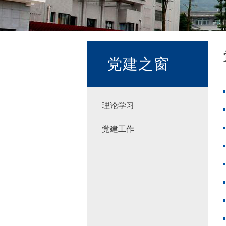
党建之窗
理论学习
党建工作